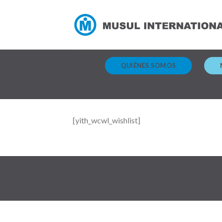
Skip
to
content
QUIÉNES SOMOS
[yith_wcwl_wishlist]